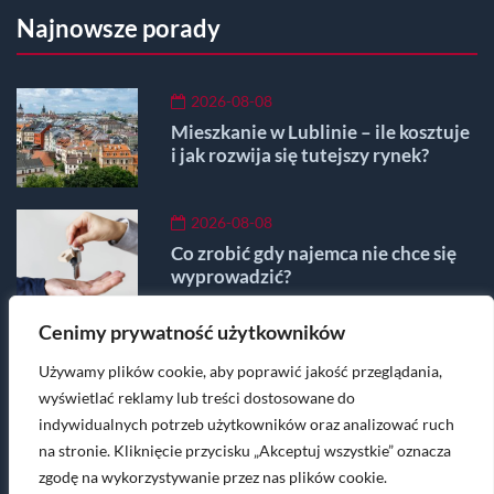
Najnowsze porady
2026-08-08
Mieszkanie w Lublinie – ile kosztuje
i jak rozwija się tutejszy rynek?
2026-08-08
Co zrobić gdy najemca nie chce się
wyprowadzić?
Cenimy prywatność użytkowników
2026-08-08
Używamy plików cookie, aby poprawić jakość przeglądania,
Składniki czynszu – co wchodzi w
skład opłat administracyjnych?
wyświetlać reklamy lub treści dostosowane do
indywidualnych potrzeb użytkowników oraz analizować ruch
na stronie. Kliknięcie przycisku „Akceptuj wszystkie” oznacza
Masz pytania lub wątpliwości? Napisz na
zgodę na wykorzystywanie przez nas plików cookie.