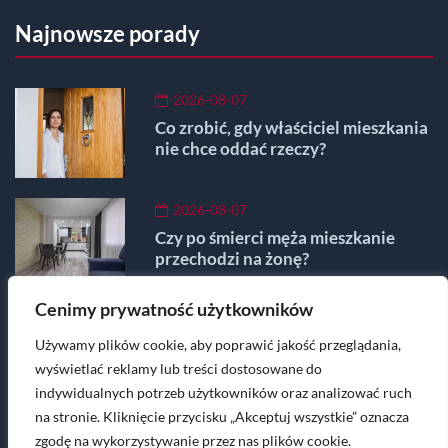
Najnowsze porady
2026-08-07
Co zrobić, gdy właściciel mieszkania
nie chce oddać rzeczy?
2026-08-07
Czy po śmierci męża mieszkanie
przechodzi na żonę?
Cenimy prywatność użytkowników
2026-08-07
Używamy plików cookie, aby poprawić jakość przeglądania,
Pozwolenie na budowę garażu -
Koszt, gdzie, wniosek
wyświetlać reklamy lub treści dostosowane do
indywidualnych potrzeb użytkowników oraz analizować ruch
na stronie. Kliknięcie przycisku „Akceptuj wszystkie” oznacza
Masz pytania lub wątpliwości? Napisz na
zgodę na wykorzystywanie przez nas plików cookie.