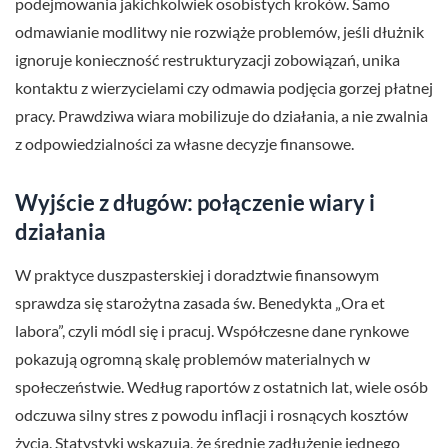
podejmowania jakichkolwiek osobistych kroków. Samo
odmawianie modlitwy nie rozwiąże problemów, jeśli dłużnik
ignoruje konieczność restrukturyzacji zobowiązań, unika
kontaktu z wierzycielami czy odmawia podjęcia gorzej płatnej
pracy. Prawdziwa wiara mobilizuje do działania, a nie zwalnia
z odpowiedzialności za własne decyzje finansowe.
Wyjście z długów: połączenie wiary i
działania
W praktyce duszpasterskiej i doradztwie finansowym
sprawdza się starożytna zasada św. Benedykta „Ora et
labora”, czyli módl się i pracuj. Współczesne dane rynkowe
pokazują ogromną skalę problemów materialnych w
społeczeństwie. Według raportów z ostatnich lat, wiele osób
odczuwa silny stres z powodu inflacji i rosnących kosztów
życia. Statystyki wskazują, że średnie zadłużenie jednego