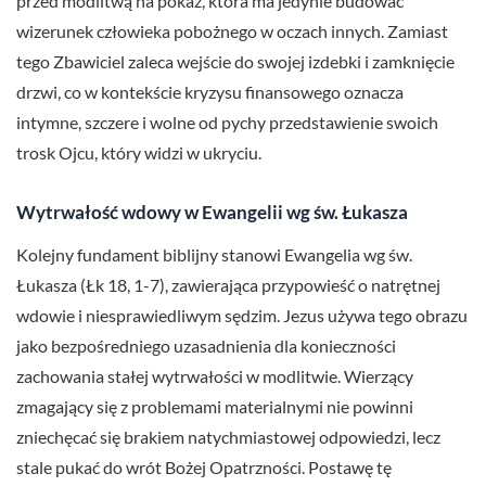
przed modlitwą na pokaz, która ma jedynie budować
wizerunek człowieka pobożnego w oczach innych. Zamiast
tego Zbawiciel zaleca wejście do swojej izdebki i zamknięcie
drzwi, co w kontekście kryzysu finansowego oznacza
intymne, szczere i wolne od pychy przedstawienie swoich
trosk Ojcu, który widzi w ukryciu.
Wytrwałość wdowy w Ewangelii wg św. Łukasza
Kolejny fundament biblijny stanowi Ewangelia wg św.
Łukasza (Łk 18, 1-7), zawierająca przypowieść o natrętnej
wdowie i niesprawiedliwym sędzim. Jezus używa tego obrazu
jako bezpośredniego uzasadnienia dla konieczności
zachowania stałej wytrwałości w modlitwie. Wierzący
zmagający się z problemami materialnymi nie powinni
zniechęcać się brakiem natychmiastowej odpowiedzi, lecz
stale pukać do wrót Bożej Opatrzności. Postawę tę