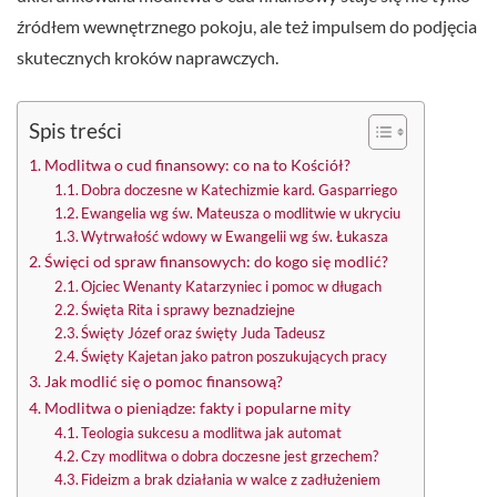
źródłem wewnętrznego pokoju, ale też impulsem do podjęcia
skutecznych kroków naprawczych.
Spis treści
Modlitwa o cud finansowy: co na to Kościół?
Dobra doczesne w Katechizmie kard. Gasparriego
Ewangelia wg św. Mateusza o modlitwie w ukryciu
Wytrwałość wdowy w Ewangelii wg św. Łukasza
Święci od spraw finansowych: do kogo się modlić?
Ojciec Wenanty Katarzyniec i pomoc w długach
Święta Rita i sprawy beznadziejne
Święty Józef oraz święty Juda Tadeusz
Święty Kajetan jako patron poszukujących pracy
Jak modlić się o pomoc finansową?
Modlitwa o pieniądze: fakty i popularne mity
Teologia sukcesu a modlitwa jak automat
Czy modlitwa o dobra doczesne jest grzechem?
Fideizm a brak działania w walce z zadłużeniem