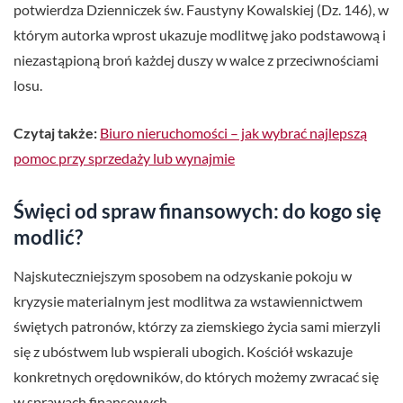
potwierdza Dzienniczek św. Faustyny Kowalskiej (Dz. 146), w
którym autorka wprost ukazuje modlitwę jako podstawową i
niezastąpioną broń każdej duszy w walce z przeciwnościami
losu.
Czytaj także:
Biuro nieruchomości – jak wybrać najlepszą
pomoc przy sprzedaży lub wynajmie
Święci od spraw finansowych: do kogo się
modlić?
Najskuteczniejszym sposobem na odzyskanie pokoju w
kryzysie materialnym jest modlitwa za wstawiennictwem
świętych patronów, którzy za ziemskiego życia sami mierzyli
się z ubóstwem lub wspierali ubogich. Kościół wskazuje
konkretnych orędowników, do których możemy zwracać się
w sprawach finansowych.