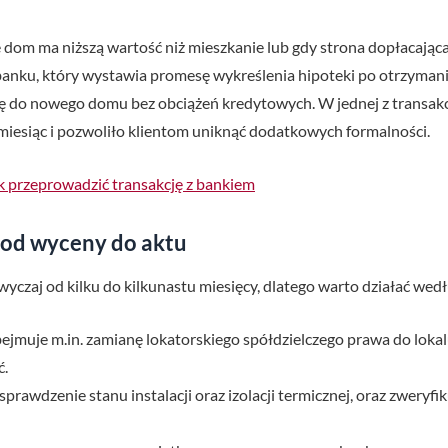
om ma niższą wartość niż mieszkanie lub gdy strona dopłacająca 
 banku, który wystawia promesę wykreślenia hipoteki po otrzyman
się do nowego domu bez obciążeń kredytowych. W jednej z transakcj
d miesiąc i pozwoliło klientom uniknąć dodatkowych formalności.
k przeprowadzić transakcję z bankiem
 od wyceny do aktu
wyczaj od kilku do kilkunastu miesięcy, dlatego warto działać 
bejmuje m.in. zamianę lokatorskiego spółdzielczego prawa do lok
ć.
rawdzenie stanu instalacji oraz izolacji termicznej, oraz zweryf