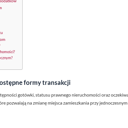
 podatków
om
tu
dom
?
chomości?
tecznym?
ostępne formy transakcji
tępności gotówki, statusu prawnego nieruchomości oraz oczekiwań
óre pozwalają na zmianę miejsca zamieszkania przy jednoczesnym