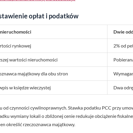
stawienie opłat i podatków
nieruchomości
Dwie odd
rtości rynkowej
2% od pe
szej wartości nieruchomości
Pobierana
znawca majątkowy dla obu stron
Wymagana
wpis w księdze wieczystej
Dwa odrę
tku od czynności cywilnoprawnych. Stawka podatku PCC przy umow
dku wymiany lokali o zbliżonej cenie redukuje obciążenie fiskal
ien określić rzeczoznawca majątkowy.