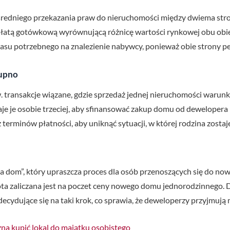
dniego przekazania praw do nieruchomości między dwiema strona
atą gotówkową wyrównującą różnicę wartości rynkowej obu obie
asu potrzebnego na znalezienie nabywcy, ponieważ obie strony peł
kupno
 transakcje wiązane, gdzie sprzedaż jednej nieruchomości warunku
aje je osobie trzeciej, aby sfinansować zakup domu od deweloper
 terminów płatności, aby uniknąć sytuacji, w której rodzina zost
za dom”, który upraszcza proces dla osób przenoszących się do no
ota zaliczana jest na poczet ceny nowego domu jednorodzinnego. 
dujące się na taki krok, co sprawia, że deweloperzy przyjmują mn
na kupić lokal do majątku osobistego