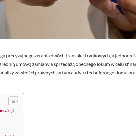
a precyzyjnego zgrania dwóch transakcji rynkowych, a jednocześn
rednią umową zamiany a sprzedażą obecnego lokum w celu sfinan
j analizy zawiłości prawnych, w tym audytu technicznego domu ora
ansakcji