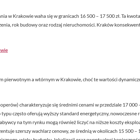
ia w Krakowie waha się w granicach 16 500 – 17 500 zł. Ta kwot
czenia, rok budowy oraz rodzaj nieruchomości. Kraków konsekwent
awie
 pierwotnym a wtórnym w Krakowie, choć te wartości dynamicznie
erów) charakteryzuje się średnimi cenami w przedziale 17 000 – 
o typu często oferują wyższy standard energetyczny, nowoczesne r
Nabywcy na tym rynku mogą również liczyć na niższe koszty eksploa
zentuje szerszy wachlarz cenowy, ze średnią w okolicach 15 500 –
hnicznego, wieku budynku, lokalizacji oraz ewentualnej konieczn