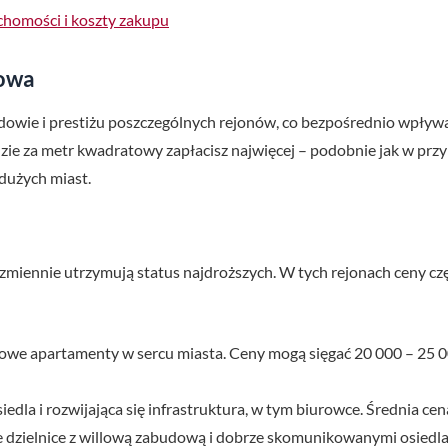
chomości i koszty zakupu
kowa
owie i prestiżu poszczególnych rejonów, co bezpośrednio wpływa
gdzie za metr kwadratowy zapłacisz najwięcej – podobnie jak w prz
 dużych miast.
iezmiennie utrzymują status najdroższych. W tych rejonach ceny czę
sowe apartamenty w sercu miasta. Ceny mogą sięgać 20 000 – 25 00
edla i rozwijająca się infrastruktura, w tym biurowce. Średnia cen
e dzielnice z willową zabudową i dobrze skomunikowanymi osiedlam