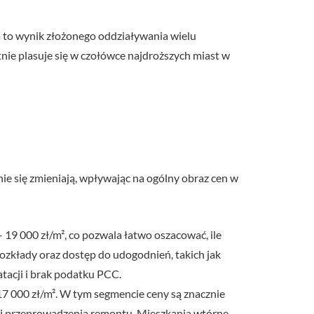
a to wynik złożonego oddziaływania wielu
nie plasuje się w czołówce najdroższych miast w
 się zmieniają, wpływając na ogólny obraz cen w
19 000 zł/m², co pozwala łatwo oszacować, ile
ozkłady oraz dostęp do udogodnień, takich jak
tacji i brak podatku PCC.
 17 000 zł/m². W tym segmencie ceny są znacznie
ości przeprowadzenia remontu. Mieszkania wtórne