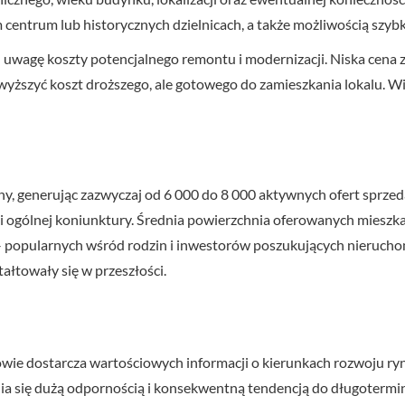
m centrum lub historycznych dzielnicach, a także możliwością szy
 uwagę koszty potencjalnego remontu i modernizacji. Niska cena
ewyższyć koszt droższego, ale gotowego do zamieszkania lokalu. 
y, generując zazwyczaj od 6 000 do 8 000 aktywnych ofert sprze
u i ogólnej koniunktury. Średnia powierzchnia oferowanych mieszk
 – popularnych wśród rodzin i inwestorów poszukujących nierucho
tałtowały się w przeszłości.
wie dostarcza wartościowych informacji o kierunkach rozwoju ryn
ia się dużą odpornością i konsekwentną tendencją do długoterm