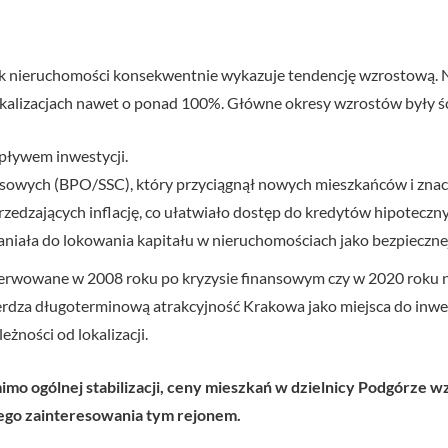
 nieruchomości konsekwentnie wykazuje tendencję wzrostową. Na 
lokalizacjach nawet o ponad 100%. Główne okresy wzrostów były śc
pływem inwestycji.
owych (BPO/SSC), który przyciągnął nowych mieszkańców i znac
edzających inflację, co ułatwiało dostęp do kredytów hipoteczny
łaniała do lokowania kapitału w nieruchomościach jako bezpiecznej
obserwowane w 2008 roku po kryzysie finansowym czy w 2020 roku 
ierdza długoterminową atrakcyjność Krakowa jako miejsca do inw
eżności od lokalizacji.
mo ogólnej stabilizacji, ceny mieszkań w dzielnicy Podgórze wz
cego zainteresowania tym rejonem.