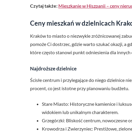
Czytaj także:
Mieszkanie w Hiszpanii – ceny nieru
Ceny mieszkań w dzielnicach Kra
Kraków to miasto o niezwykle zróżnicowanej zabud
pomoże Ci dostrzec, gdzie warto szukać okazji, a 
które często stanowi punkt odniesienia dla innych
Najdroższe dzielnice
Ścisłe centrum i przylegające do niego dzielnice n
procent, co jest istotne przy planowaniu budżetu.
Stare Miasto: Historyczne kamienice i luksu
widokiem lub unikalnym charakterem.
Grzegórzki: Bliskość centrum, nowoczesne osi
Krowodrza i Zwierzyniec: Prestiżowe, zielon