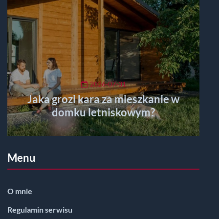
2026-07-31
Jaka grozi kara za mieszkanie w
domku letniskowym?
Menu
O mnie
Regulamin serwisu