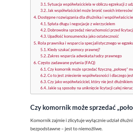
Sytuacja współwłaściciela w obliczu egzekucji z ud
Jak współwłaściciel może bronić swoich interesów
Dostępne rozwiązania dla dłużnika i współwłaściciel
Spłata długu i negocjacje z wierzycielem
Dobrowolna sprzedaż nieruchomości przed licytac
Upadłość konsumencka jako ostateczność
Rola prawnika i wsparcia specjalistycznego w egzek
Kiedy szukać pomocy prawnej?
Zakres wsparcia adwokata/radcy prawnego
Często zadawane pytania (FAQ)
Czy komornik może sprzedać fizyczną „połowę” m
Co to jest zniesienie współwłasności i dlaczego jes
Czy jako współwłaściciel, który nie jest dłużnikie
Jakie są sposoby na uniknięcie licytacji całej nier
Czy komornik może sprzedać „poło
Komornik zajmie i zlicytuje wyłącznie udział dłużn
bezpodstawne – jest to niemożliwe.