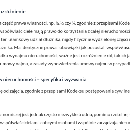
rozróżnienie
część prawa własności, np. ½, ⅓ czy ¼, zgodnie z przepisami Kodek
y współwłaściciele mają prawo do korzystania z całej nieruchomośc
en ułamkowy udział dłużnika, nigdy fizycznie wydzielonej części ni
ika. Ma identyczne prawa i obowiązki jak pozostali współwłaścic
ku wynajmu nieruchomości, ważne jest rozróżnienie ról, takich ja
umowy najmu, a zasady wypowiedzenia umowy najmu w przypadku z
u w nieruchomości – specyfika i wyzwania
ię od zajęcia, zgodnie z przepisami Kodeksu postępowania cywilne
komorniczej jest jednak często niezwykle trudna, pomimo rzetelnej
 współwłaścicielami z obcymi osobami i wspólnie zarządzają nier