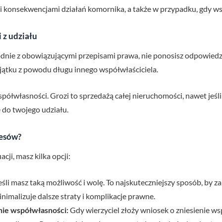
 konsekwencjami działań komornika, a także w przypadku, gdy ws
 z udziału
zgodnie z obowiązującymi przepisami prawa, nie ponosisz odpowiedz
ajątku z powodu długu innego współwłaściciela.
półwłasności. Grozi to sprzedażą całej nieruchomości, nawet jeśli
 do twojego udziału.
resów?
cji, masz kilka opcji:
eśli masz taką możliwość i wolę. To najskuteczniejszy sposób, by 
nimalizuje dalsze straty i komplikacje prawne.
nie współwłasności:
Gdy wierzyciel złoży wniosek o zniesienie ws