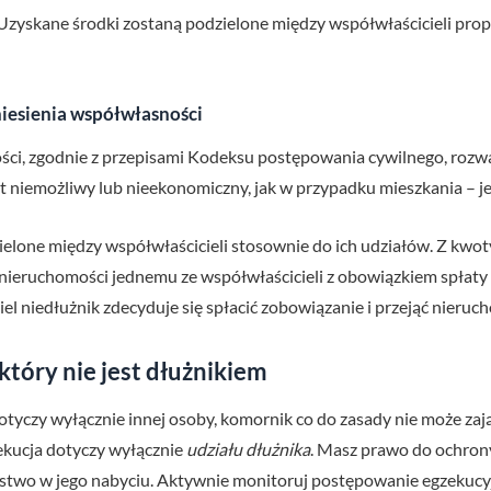
Uzyskane środki zostaną podzielone między współwłaścicieli propo
iesienia współwłasności
ości, zgodnie z przepisami Kodeksu postępowania cywilnego, rozw
t niemożliwy lub nieekonomiczny, jak w przypadku mieszkania – jes
elone między współwłaścicieli stosownie do ich udziałów. Z kwoty
 nieruchomości jednemu ze współwłaścicieli z obowiązkiem spłaty 
el niedłużnik zdecyduje się spłacić zobowiązanie i przejąć nieruc
który nie jest dłużnikiem
dotyczy wyłącznie innej osoby, komornik co do zasady nie może zaj
ekucja dotyczy wyłącznie
udziału dłużnika
. Masz prawo do ochrony
zeństwo w jego nabyciu. Aktywnie monitoruj postępowanie egzekucy