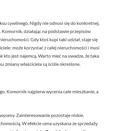
su cywilnego. Nigdy nie odnosi się do konkretnej,
i. Komornik, działając na podstawie przepisów
eruchomości. Gdy ktoś kupi taki udział, staje się
iele: może korzystać z całej nieruchomości i musi
k kto jest najemcą. Warto mieć na uwadze, że taka
miany właściciela są ściśle określone.
go. Komornik najpierw wycenia całe mieszkanie, a
 wyceny. Zainteresowanie pozostaje niskie,
uchomością. W efekcie cena uzyskana ze sprzedaży