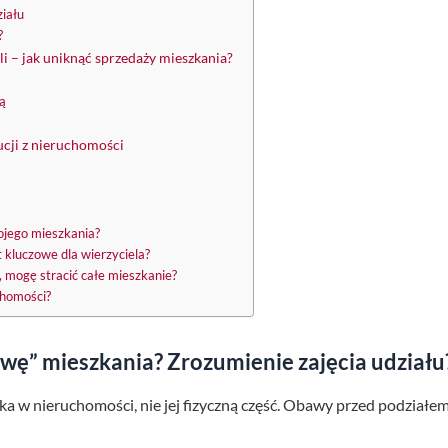
ziału
?
i – jak uniknąć sprzedaży mieszkania?
ją
ucji z nieruchomości
ojego mieszkania?
t kluczowe dla wierzyciela?
m, mogę stracić całe mieszkanie?
uchomości?
wę” mieszkania? Zrozumienie zajęcia udziału
ika w nieruchomości, nie jej fizyczną część. Obawy przed podziałe