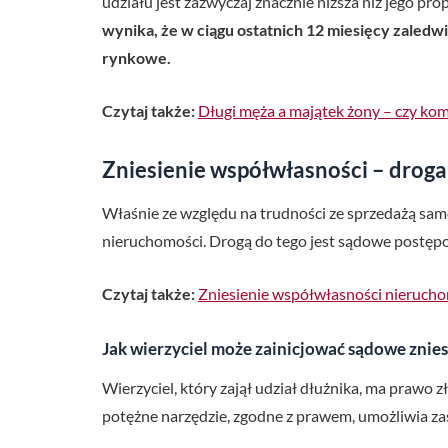
udziału jest zazwyczaj znacznie niższa niż jego pro
wynika, że w ciągu ostatnich 12 miesięcy zaledwi
rynkowe.
Czytaj także:
Długi męża a majątek żony – czy ko
Zniesienie współwłasności – droga
Właśnie ze względu na trudności ze sprzedażą same
nieruchomości. Drogą do tego jest sądowe postępo
Czytaj także:
Zniesienie współwłasności nierucho
Jak wierzyciel może zainicjować sądowe znie
Wierzyciel, który zajął udział dłużnika, ma prawo
potężne narzędzie, zgodne z prawem, umożliwia zas