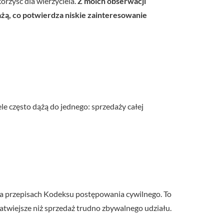
orzyść dla wierzyciela.
Z moich obserwacji
dażą, co potwierdza niskie zainteresowanie
e często dążą do jednego: sprzedaży całej
ę na przepisach Kodeksu postępowania cywilnego. To
łatwiejsze niż sprzedaż trudno zbywalnego udziału.