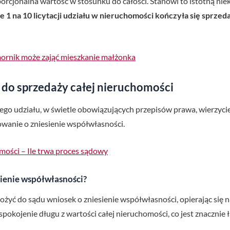
porcjonalna wartość w stosunku do całości. Stanowi to istotną niek
e 1 na 10 licytacji udziału w nieruchomości kończyła się sprze
mornik może zająć mieszkanie małżonka
 do sprzedaży całej nieruchomości
go udziału, w świetle obowiązujących przepisów prawa, wierzyciel
wanie o zniesienie współwłasności.
mości – Ile trwa proces sądowy
sienie współwłasności?
 złożyć do sądu wniosek o zniesienie współwłasności, opierając si
pokojenie długu z wartości całej nieruchomości, co jest znacznie 