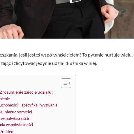
kania, jeśli jesteś współwłaścicielem? To pytanie nurtuje wielu, 
ająć i zlicytować jedynie udział dłużnika w niej.
Zrozumienie zajęcia udziału?
nienie
ieruchomości – specyfika i wyzwania
łej nieruchomości
e współwłasności?
enia współwłasności
użnikiem