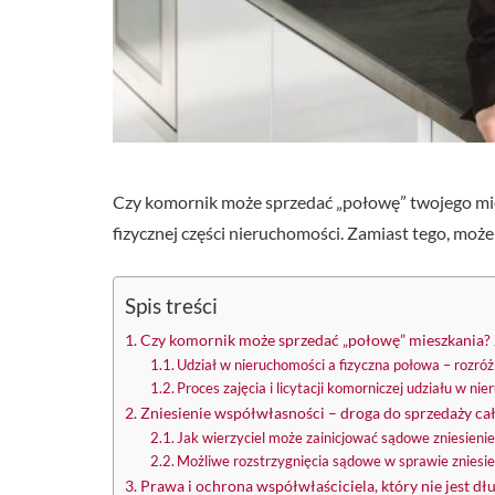
Czy komornik może sprzedać „połowę” twojego miesz
fizycznej części nieruchomości. Zamiast tego, może z
Spis treści
Czy komornik może sprzedać „połowę” mieszkania? 
Udział w nieruchomości a fizyczna połowa – rozróż
Proces zajęcia i licytacji komorniczej udziału w n
Zniesienie współwłasności – droga do sprzedaży ca
Jak wierzyciel może zainicjować sądowe zniesieni
Możliwe rozstrzygnięcia sądowe w sprawie zniesi
Prawa i ochrona współwłaściciela, który nie jest dł