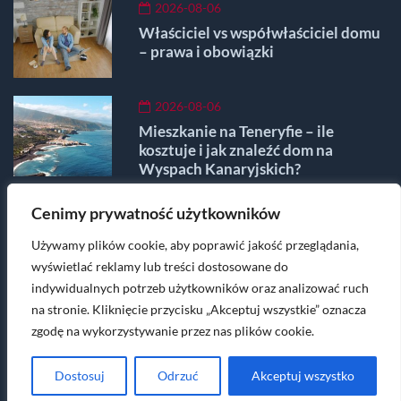
2026-08-06
Właściciel vs współwłaściciel domu
– prawa i obowiązki
2026-08-06
Mieszkanie na Teneryfie – ile
kosztuje i jak znaleźć dom na
Wyspach Kanaryjskich?
Cenimy prywatność użytkowników
2026-08-06
Mieszkanie w Poznaniu – ile
Używamy plików cookie, aby poprawić jakość przeglądania,
kosztuje metr kwadratowy w stolicy
wyświetlać reklamy lub treści dostosowane do
Wielkopolski?
indywidualnych potrzeb użytkowników oraz analizować ruch
na stronie. Kliknięcie przycisku „Akceptuj wszystkie” oznacza
Masz pytania lub wątpliwości? Napisz na
zgodę na wykorzystywanie przez nas plików cookie.
kontakt@sprawdzonynajemca.pl
Dostosuj
Odrzuć
Akceptuj wszystko