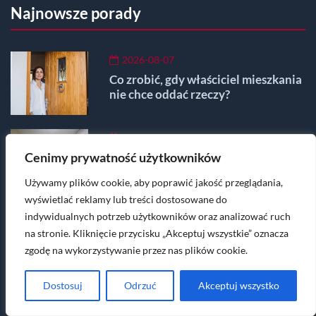
Najnowsze porady
2026-08-07
Co zrobić, gdy właściciel mieszkania
nie chce oddać rzeczy?
2026-08-07
Czy po śmierci męża mieszkanie
Cenimy prywatność użytkowników
przechodzi na żonę?
Używamy plików cookie, aby poprawić jakość przeglądania,
wyświetlać reklamy lub treści dostosowane do
2026-08-07
indywidualnych potrzeb użytkowników oraz analizować ruch
Pozwolenie na budowę garażu -
na stronie. Kliknięcie przycisku „Akceptuj wszystkie” oznacza
Koszt, gdzie, wniosek
zgodę na wykorzystywanie przez nas plików cookie.
Dostosuj
Odrzuć
Akceptuj wszystko
Masz pytania lub wątpliwości? Napisz na