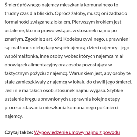
Śmierć głównego najemcy mieszkania komunalnego to
trudny czas dla bliskich. Oprócz żałoby, muszą oni zadbać o
formalności związane z lokalem. Pierwszym krokiem jest
ustalenie, kto ma prawo wstąpić w stosunek najmu po
zmarłym. Zgodnie z art. 691 Kodeksu cywilnego, uprawnieni
są: małżonek niebędący współnajemcą, dzieci najemcy i jego
współmałżonka, inne osoby, wobec których najemca miał
obowiązek alimentacyjny oraz osoba pozostająca w
faktycznym pożyciu z najemcą. Warunkiem jest, aby osoby te
stale zamieszkiwały z najemcą w lokalu do chwili jego śmierci.
Jeśli nie ma takich osób, stosunek najmu wygasa. Szybkie
ustalenie kręgu uprawnionych usprawnia kolejne etapy
procesu zdawania mieszkania komunalnego po śmierci
najemcy.
Czytaj także:
Wypowiedzenie umowy najmu z powodu