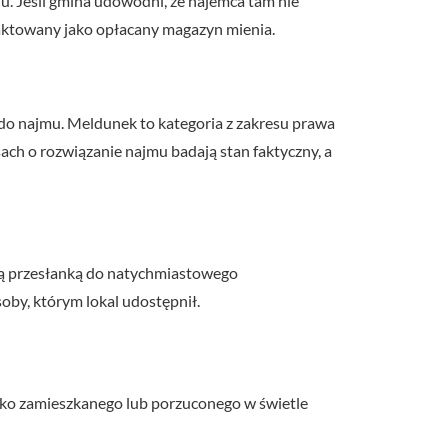
. Jeśli gmina udowodni, że najemca tam nie
aktowany jako opłacany magazyn mienia.
do najmu. Meldunek to kategoria z zakresu prawa
sach o rozwiązanie najmu badają stan faktyczny, a
ą przesłanką do natychmiastowego
oby, którym lokal udostępnił.
jako zamieszkanego lub porzuconego w świetle