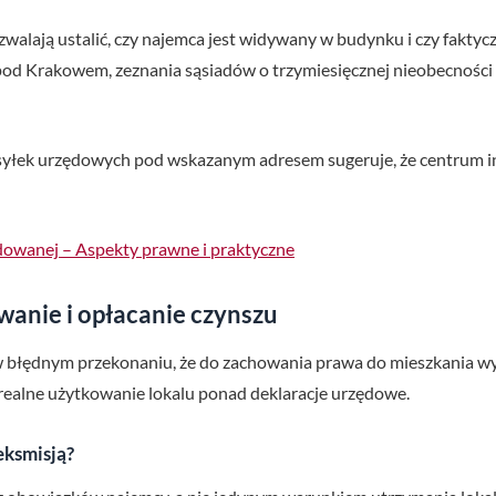
alają ustalić, czy najemca jest widywany w budynku i czy faktycz
od Krakowem, zeznania sąsiadów o trzymiesięcznej nieobecności n
syłek urzędowych pod wskazanym adresem sugeruje, że centrum i
owanej – Aspekty prawne i praktyczne
anie i opłacanie czynszu
 błędnym przekonaniu, że do zachowania prawa do mieszkania wy
realne użytkowanie lokalu ponad deklaracje urzędowe.
eksmisją?