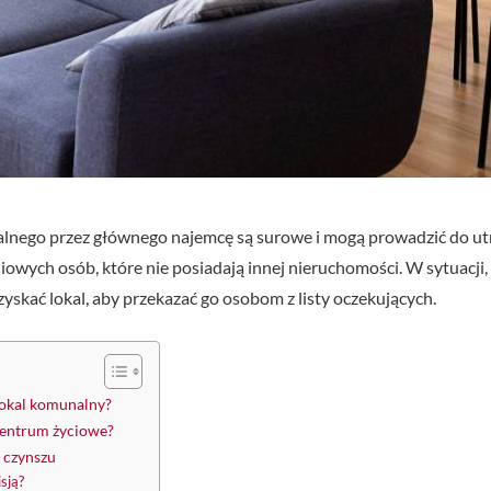
ego przez głównego najemcę są surowe i mogą prowadzić do utr
iowych osób, które nie posiadają innej nieruchomości. W sytuacji
skać lokal, aby przekazać go osobom z listy oczekujących.
okal komunalny?
centrum życiowe?
 czynszu
sją?