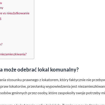
lu
iny
ie vs nieużytkowanie
S
m?
 niezamieszkiwania?
a może odebrać lokal komunalny?
ia stosunku prawnego z lokatorem, który faktycznie nie przebyw
e praw lokatorów, przesłanką wypowiedzenia jest niezamieszkiwani
asobów gminnych przez osoby, które zaspokoiły swoje potrzeby m