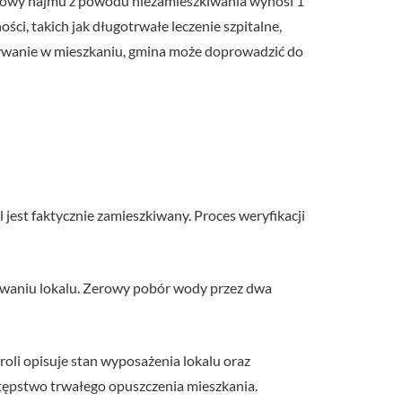
mowy najmu z powodu niezamieszkiwania wynosi 1
ci, takich jak długotrwałe leczenie szpitalne,
bywanie w mieszkaniu, gmina może doprowadzić do
jest faktycznie zamieszkiwany. Proces weryfikacji
owaniu lokalu. Zerowy pobór wody przez dwa
li opisuje stan wyposażenia lokalu oraz
tępstwo trwałego opuszczenia mieszkania.