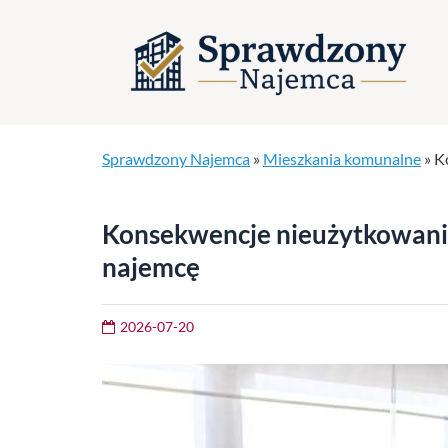
Sprawdzony Najemca
»
Mieszkania komunalne
»
K
Konsekwencje nieużytkowani
najemcę
2026-07-20