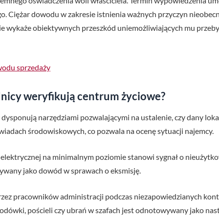
emnego oświadczenia woli właściciela. Termin wypowiedzenia u
. Ciężar dowodu w zakresie istnienia ważnych przyczyn nieobecnoś
 nie wykaże obiektywnych przeszkód uniemożliwiających mu prze
odu sprzedaży
nicy weryfikują centrum życiowe?
ysponują narzędziami pozwalającymi na ustalenie, czy dany lokal 
ywiadach środowiskowych, co pozwala na ocenę sytuacji najemcy.
 elektrycznej na minimalnym poziomie stanowi sygnał o nieużytk
stywany jako dowód w sprawach o eksmisję.
z pracowników administracji podczas niezapowiedzianych kontro
dówki, pościeli czy ubrań w szafach jest odnotowywany jako nas