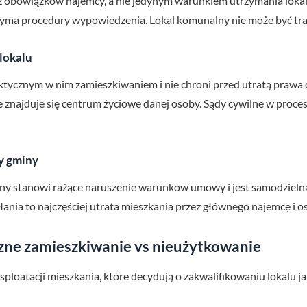
z obowiązków najemcy, a nie jedynym warunkiem utrzymania lokalu
zyma procedury wypowiedzenia. Lokal komunalny nie może być tr
lokalu
ktycznym w nim zamieszkiwaniem i nie chroni przed utratą prawa 
e znajduje się centrum życiowe danej osoby. Sądy cywilne w proce
y gminy
y stanowi rażące naruszenie warunków umowy i jest samodzieln
nia to najczęściej utrata mieszkania przez głównego najemcę i os
czne zamieszkiwanie vs nieużytkowanie
sploatacji mieszkania, które decydują o zakwalifikowaniu lokalu 